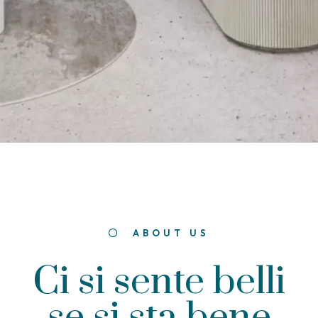
ABOUT US
Ci si sente belli
se
si
sta
bene